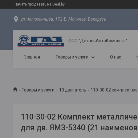
Начать продавать на Deal.by
ул.Челюскинцев, 172-Б, Могилев, Беларусь
ООО "ДетальАвтоКомплект"
Главная
Товары и услуги
О нас
Товары и услуги
10 двигатель
110-30-02 комплект ме
110-30-02 Комплект металличе
для дв. ЯМЗ-5340 (21 наименов