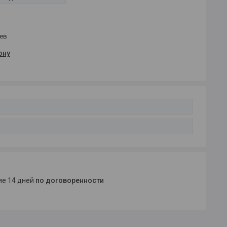
цев
ону
ние 14 дней
по договоренности