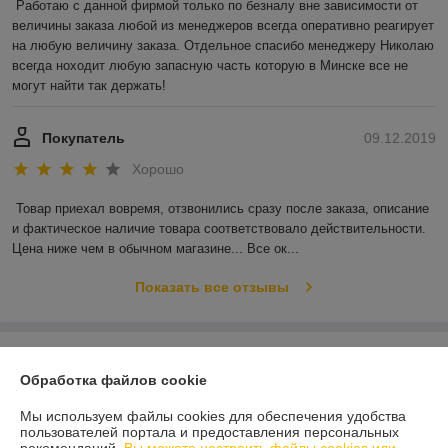
Работаю с данной фирмой только по безналу вне зависимости от 
величины заказа любой из менеджеров всегда оперативно реагирует 
на любую величину заказа. Отдельное спасибо менеджеру Николаю 
всегда ноходит любую запасную часть которую в Минске все не 
могут найти так держать!
Покупатель
09.12.2019
Хорошо
Товар приехал вовремя, отзвонились сразу после заказа, описание 
и фактическое наличие товара соответствовало действительности. 
Цена ниже чем в обычном магазине... Все ок...
Показать все отзывы
О нас
Обработка файлов cookie
Контакты
Мы используем файлы cookies для обеспечения удобства
пользователей портала и предоставления персональных