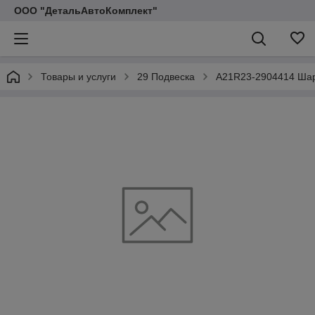
ООО "ДетальАвтоКомплект"
Товары и услуги
29 Подвеска
A21R23-2904414 Шар