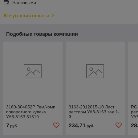
Наличными
Все условия оплаты
Подобные товары компании
3160-304052P Рем/комп
3163-2912015-10 Лист
RG
поворотного кулака
рессоры УАЗ-3163 зад 1-
рес
УАЗ-3163,31519
й
УАЗ
(паронит+полиуретан)
7
234,71
28
руб.
руб.
синий