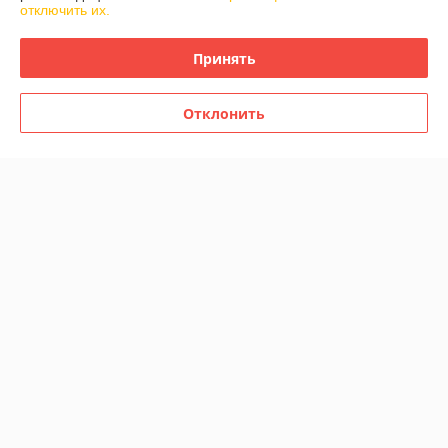
отключить их.
Доставка и оплата
Принять
График работы
Отклонить
Полная версия сайта
Политика обработки cookies
Сайт создан на платформе Deal.by
Информация для покупателя
Юридическое лицо:
ООО "ДетальАвтоКомплект"
212012, г.Могилев, ул.Челюскинцев, 172-Б
Регистрационный номер ЕГР: 790855383
УНП: 790855383
Регистрационный орган: Администрация Октябрьского района
г.Могилева