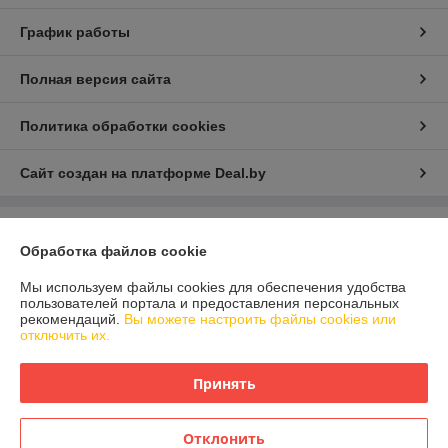
График работы
Полная версия сайта
Политика обработки cookies
Сайт создан на платформе Deal.by
Информация для покупателя
Обработка файлов cookie
Юридическое лицо:
ООО "ДетальАвтоКомплект"
212012, г.Могилев, ул.Челюскинцев, 172-Б
Мы используем файлы cookies для обеспечения удобства
пользователей портала и предоставления персональных
Регистрационный номер ЕГР: 790855383
рекомендаций.
Вы можете настроить файлы cookies или
отключить их.
УНП: 790855383
Регистрационный орган: Администрация Октябрьского района
Принять
г.Могилева
Дата регистрации компании: 24.06.2013
Отклонить