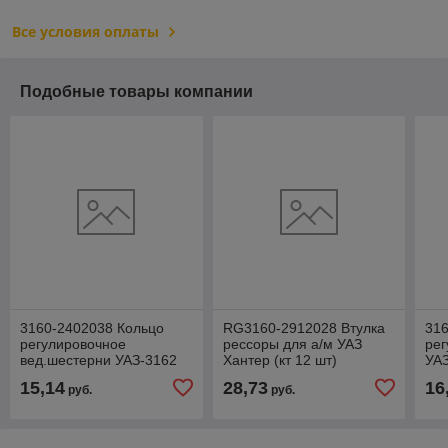
Все условия оплаты
Подобные товары компании
3160-2402038 Кольцо
RG3160-2912028 Втулка
316
регулировочное
рессоры для а/м УАЗ
рег
вед.шестерни УАЗ-3162
Хантер (кт 12 шт)
УАЗ
(полиуретан) Riginal
(3,
15,14
28,73
16
руб.
руб.