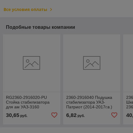
Все условия оплаты
Подобные товары компании
RG2360-2916020-PU
2360-2916040 Подушка
23
Стойка стабилизатора
стабилизатора УАЗ-
Шк
для ам УАЗ-3160
Патриот (2014-2017г.в.)
236
Patriot,Picup,2360 Cargo
(d=20) заднего
201
30,65
6,82
40
руб.
руб.
заднего в сборе (пол