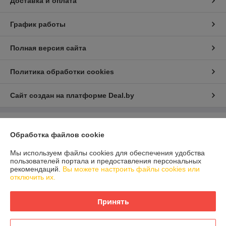
Доставка и оплата
График работы
Полная версия сайта
Политика обработки cookies
Сайт создан на платформе Deal.by
Информация для покупателя
Обработка файлов cookie
Юридическое лицо:
ООО "ДетальАвтоКомплект"
212012, г.Могилев, ул.Челюскинцев, 172-Б
Мы используем файлы cookies для обеспечения удобства
пользователей портала и предоставления персональных
Регистрационный номер ЕГР: 790855383
рекомендаций.
Вы можете настроить файлы cookies или
отключить их.
УНП: 790855383
Регистрационный орган: Администрация Октябрьского района
Принять
г.Могилева
Дата регистрации компании: 24.06.2013