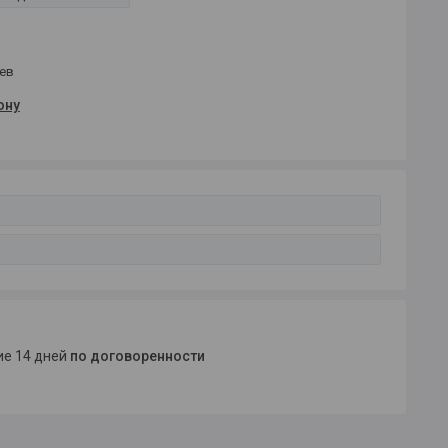
цев
ону
ние 14 дней
по договоренности