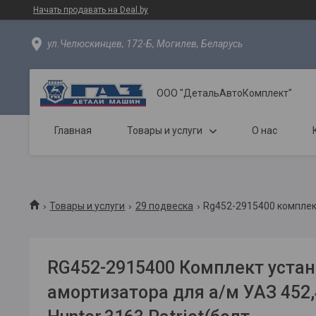
Начать продавать на Deal.by
ул.Челюскинцев, 172-Б, Могилев, Беларусь
ООО "ДетальАвтоКомплект"
Главная
Товары и услуги
О нас
Товары и услуги
29 подвеска
Rg452-2915400 комплект
RG452-2915400 Комплект уста
амортизатора для а/м УАЗ 452,