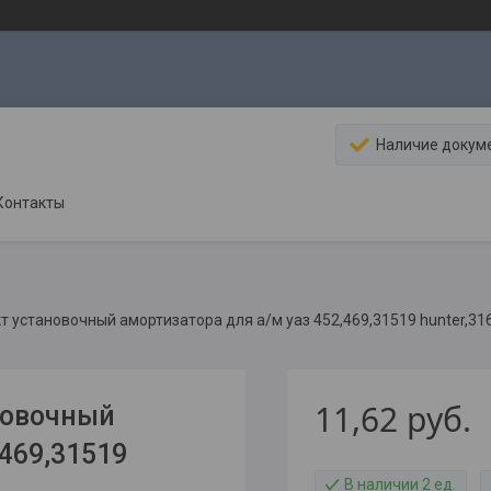
Наличие докум
Контакты
 установочный амортизатора для а/м уаз 452,469,31519 hunter,316
11,62
руб.
новочный
469,31519
В наличии 2 ед.