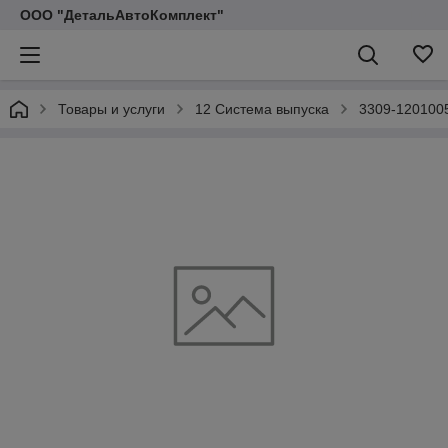
ООО "ДетальАвтоКомплект"
Товары и услуги
12 Система выпуска
3309-1201005