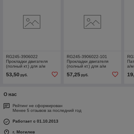
RG245-3906022
RG245-3906022-101
RG
Прокладки двигателя
Прокладки двигателя
Пат
(полный кт.) для а/м
(полный кт.) для а/м
а/м
Г-3309,33104,ЗИЛ
Г-3309,33104,ЗИЛ
ММЗ
53,50
57,25
19
руб.
руб.
дв.ММЗ 245
дв.ММЗ 245 "Premium"
Евро-0,1Riginal Р
Евр
О нас
Рейтинг не сформирован
Менее 5 отзывов за последний год
Работает с 01.10.2013
г. Могилев