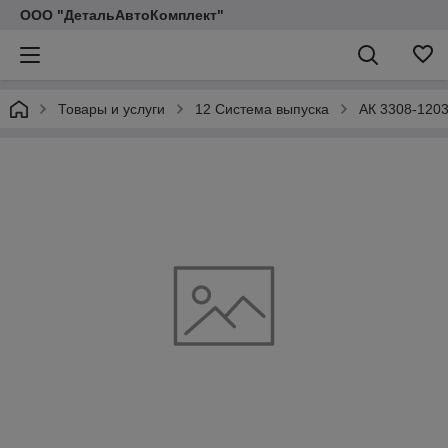
ООО "ДетальАвтоКомплект"
Товары и услуги
12 Система выпуска
АК 3308-120