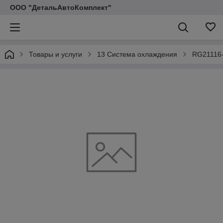
ООО "ДетальАвтоКомплект"
Товары и услуги
13 Система охлаждения
RG21116-