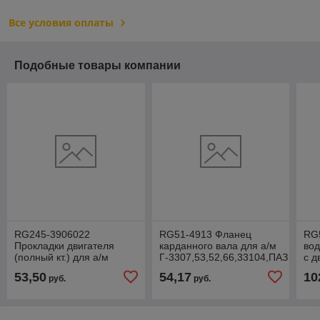
Все условия оплаты
Подобные товары компании
RG245-3906022
RG51-4913 Фланец
RG
Прокладки двигателя
карданного вала для а/м
вод
(полный кт.) для а/м
Г-3307,53,52,66,33104,ПАЗ
с д
Г-3309,33104,ЗИЛ
Riginal
130
53,50
54,17
10
руб.
руб.
дв.ММЗ 245
про
Евро-0,1Riginal Р