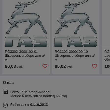
RG3302-3000100-01
RG3302-3000100-10
RG
Шкворень в сборе для а/
Шкворень в сборе для а/
рас
м
м
сбо
Г-3302,33023,2705,3221
Г-3302,33023,2705,3221
322
86,03
85,02
10
руб.
руб.
(ремонтный +0,1мм)
Premium (Втулки
Riginal
бронза,крышки усил
О нас
Рейтинг не сформирован
Менее 5 отзывов за последний год
Работает с 01.10.2013