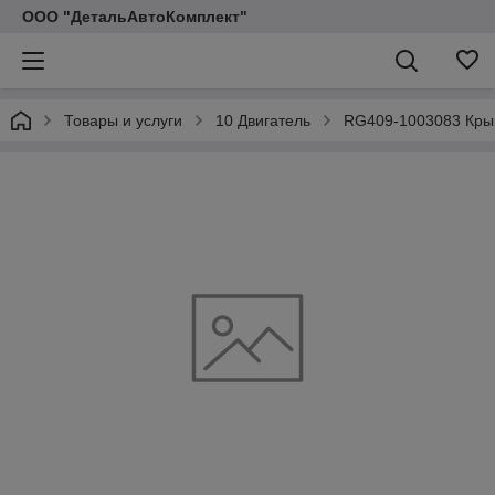
ООО "ДетальАвтоКомплект"
Товары и услуги
10 Двигатель
RG409-1003083 Крыш