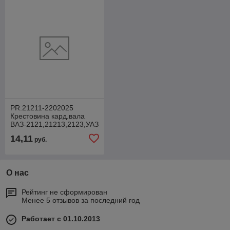
PR.21211-2202025
Крестовина кард.вала
ВАЗ-2121,21213,2123,УАЗ
н/о с 2014 г.в (d подш.
14,11
руб.
28мм с масл. +
О нас
Рейтинг не сформирован
Менее 5 отзывов за последний год
Работает с 01.10.2013