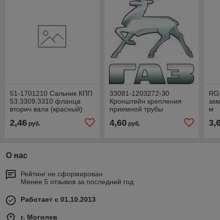
51-1701210 Сальник КПП
33081-1203272-30
RG
53,3309,3310 фланца
Кронштейн крепления
зам
вторич вала (красный)
приемной трубы
м
(51х76х9,5х14,5)
ГАЗ-33081, 3309 ГАЗ
Г-
2,46
4,60
3,
руб.
руб.
(2 
О нас
Рейтинг не сформирован
Менее 5 отзывов за последний год
Работает с 01.10.2013
г. Могилев