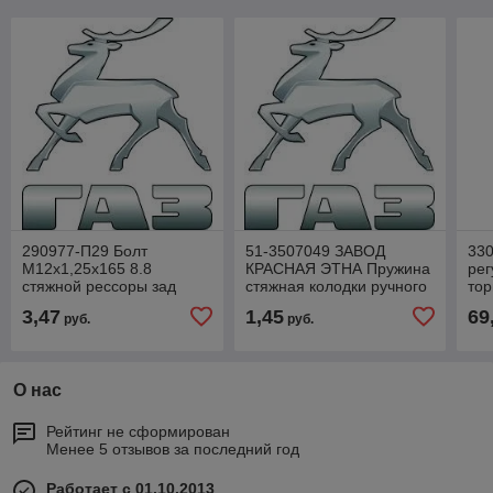
290977-П29 Болт
51-3507049 ЗАВОД
330
М12х1,25х165 8.8
КРАСНАЯ ЭТНА Пружина
рег
стяжной рессоры зад
стяжная колодки ручного
тор
3307
тормоза ГАЗ-53,66,3307
3,47
1,45
69
руб.
руб.
(ГАЗ)
О нас
Рейтинг не сформирован
Менее 5 отзывов за последний год
Работает с 01.10.2013