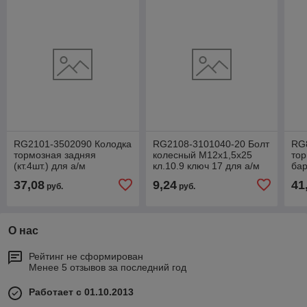
RG2101-3502090 Колодка
RG2108-3101040-20 Болт
RG
тормозная задняя
колесный М12х1,5х25
тор
(кт.4шт.) для а/м
кл.10.9 ключ 17 для а/м
бар
ВАЗ-2101,2105,2107,ВАЗ-2121
Renault Logan/Lada Vesta
а/м
37,08
9,24
41
руб.
руб.
Riginal
(к-т 4шт
III
О нас
Рейтинг не сформирован
Менее 5 отзывов за последний год
Работает с 01.10.2013