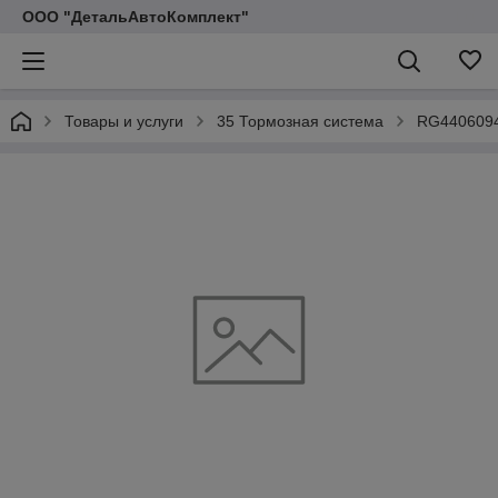
ООО "ДетальАвтоКомплект"
Товары и услуги
35 Тормозная система
RG44060941