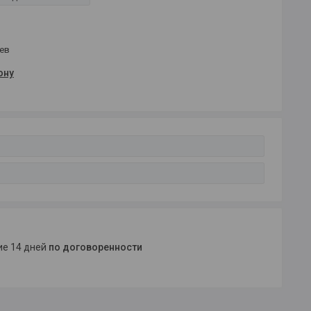
цев
ону
ние 14 дней
по договоренности