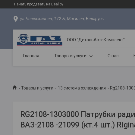
Начать продавать на Deal.by
ул.Челюскинцев, 172-Б, Могилев, Беларусь
ООО "ДетальАвтоКомплект"
Главная
Товары и услуги
О нас
Товары и услуги
13 система охлаждения
Rg2108-13030
RG2108-1303000 Патрубки ради
ВАЗ-2108 -21099 (кт.4 шт.) Rigin