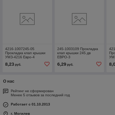
4216-1007245-05
245-1003109 Прокладка
421
Прокладка клап крышки
клап крышки 245 дв
Про
УМЗ-4216 Евро-4
ЕВРО-3
УМЗ
зеленый
сил
8,23
6,29
8,
руб.
руб.
О нас
Рейтинг не сформирован
Менее 5 отзывов за последний год
Работает с 01.10.2013
г. Могилев