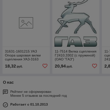
31631-1601215 УАЗ
11-7514 Вилка сцепления
11-
Опора шаровая вилки
Г2410,3302 (с пружиной)
сц
сцепления УАЗ-3163
(ОАО "ГАЗ")
241
Патриот (ОАО УАЗ)
18,32
20,94
2,
руб.
руб.
О нас
Рейтинг не сформирован
Менее 5 отзывов за последний год
Работает с 01.10.2013