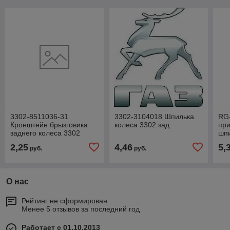
3302-8511036-31
3302-3104018 Шпилька
RG
Кронштейн брызговика
колеса 3302 зад
при
заднего колеса 3302
шпи
перед
Г-3
2,25
4,46
5,
руб.
руб.
О нас
Рейтинг не сформирован
Менее 5 отзывов за последний год
Работает с 01.10.2013