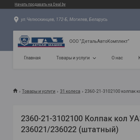
Начать продавать на Deal.by
ул.Челюскинцев, 172-Б, Могилев, Беларусь
ООО "ДетальАвтоКомплект"
Главная
Товары и услуги
О нас
Товары и услуги
31 колеса
2360-21-3102100 колпак к
2360-21-3102100 Колпак кол У
236021/236022 (штатный)