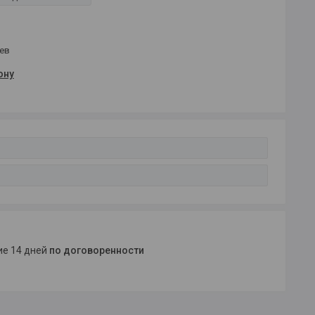
цев
ону
ние 14 дней
по договоренности