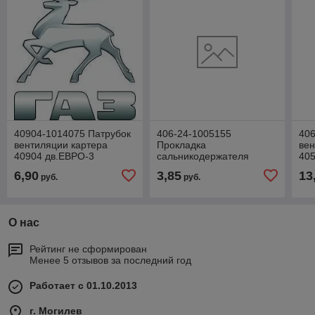
40904-1014075 Патрубок
406-24-1005155
40
вентиляции картера
Прокладка
ве
40904 дв.ЕВРО-3
сальникодержателя
405
(сапуна)
40524,40525,40904
ЕВ
6,90
3,85
13
руб.
руб.
дв.ЕВРО-3
О нас
Рейтинг не сформирован
Менее 5 отзывов за последний год
Работает с 01.10.2013
г. Могилев