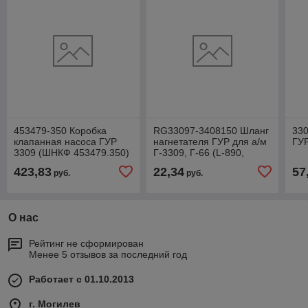
453479-350 Коробка
RG33097-3408150 Шланг
33
клапанная насоса ГУР
нагнетателя ГУР для а/м
ГУР
3309 (ШНКФ 453479.350)
Г-3309, Г-66 (L-890,
штуцер-штуцер) Riginal
423,83
22,34
57
руб.
руб.
О нас
Рейтинг не сформирован
Менее 5 отзывов за последний год
Работает с 01.10.2013
г. Могилев