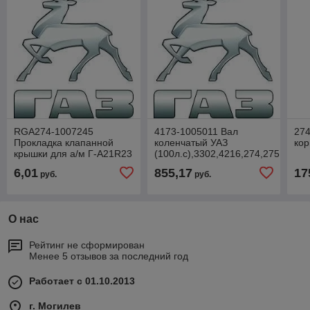
RGА274-1007245
4173-1005011 Вал
274
Прокладка клапанной
коленчатый УАЗ
кор
крышки для а/м Г-A21R23
(100л.с),3302,4216,274,275
Next дв.А274 EvoTech
под сальник
6,01
855,17
17
руб.
руб.
(силикон) Riginal
О нас
Рейтинг не сформирован
Менее 5 отзывов за последний год
Работает с 01.10.2013
г. Могилев