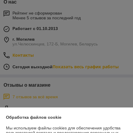
О нас
Рейтинг не сформирован
Менее 5 отзывов за последний год
Работает с 01.10.2013
г. Могилев
ул.Челюскинцев, 172-Б, Могилев, Беларусь
Контакты
Показать весь график работы
Сегодня выходной
Отзывы о магазине
7 отзывов за всё время
Покупатель
04.09.2020
Обработка файлов cookie
Отлично
Мы используем файлы cookies для обеспечения удобства
Работаю с данной фирмой только по безналу вне зависимости от 
пользователей портала и предоставления персональных