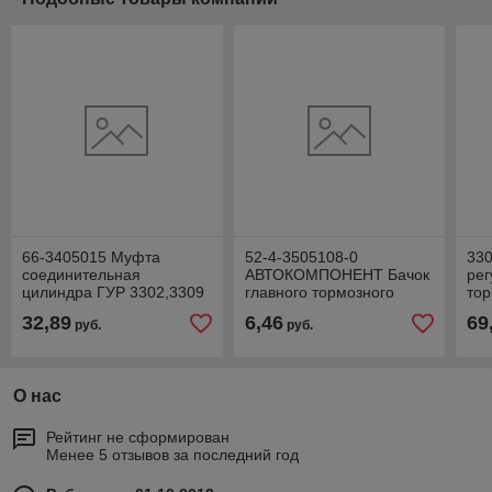
66-3405015 Муфта
52-4-3505108-0
330
соединительная
АВТОКОМПОНЕНТ Бачок
рег
цилиндра ГУР 3302,3309
главного тормозного
тор
цилиндра
32,89
6,46
69
руб.
руб.
Г-3302,3307,3309,33104
(Автокомпонен
О нас
Рейтинг не сформирован
Менее 5 отзывов за последний год