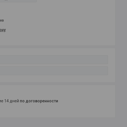
цев
ону
ние 14 дней
по договоренности