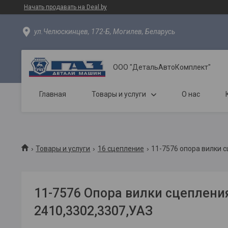
Начать продавать на Deal.by
ул.Челюскинцев, 172-Б, Могилев, Беларусь
ООО "ДетальАвтоКомплект"
Главная
Товары и услуги
О нас
Товары и услуги
16 сцепление
11-7576 опора вилки с
11-7576 Опора вилки сцеплени
2410,3302,3307,УАЗ