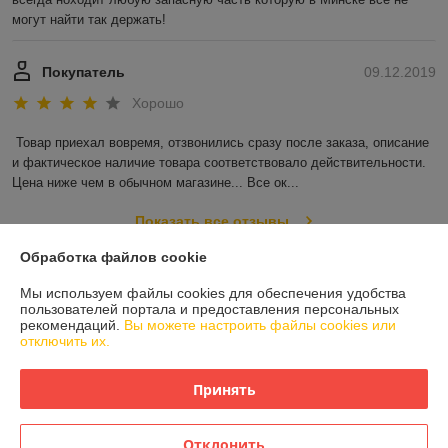
могут найти так держать!
Покупатель
09.12.2019
Хорошо
Товар приехал вовремя, отзвонились сразу после заказа, описание 
и фактическое наличие товара соответствовало действительности. 
Цена ниже чем в обычном магазине... Все ок...
Показать все отзывы
Обработка файлов cookie
О нас
Мы используем файлы cookies для обеспечения удобства
пользователей портала и предоставления персональных
рекомендаций.
Вы можете настроить файлы cookies или
Контакты
отключить их.
Доставка и оплата
Принять
График работы
Отклонить