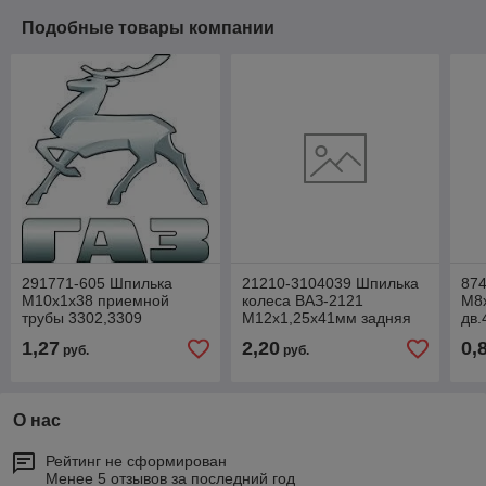
Подобные товары компании
291771-605 Шпилька
21210-3104039 Шпилька
87
М10х1х38 приемной
колеса ВАЗ-2121
М8
трубы 3302,3309
М12х1,25х41мм задняя
дв.
удлинителя В (L=58 мм)
1,27
2,20
0,
руб.
руб.
О нас
Рейтинг не сформирован
Менее 5 отзывов за последний год