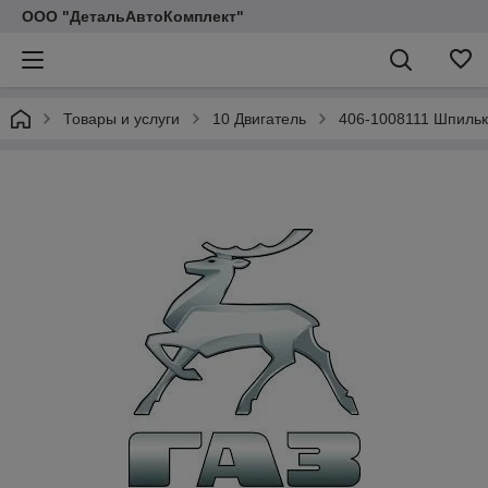
ООО "ДетальАвтоКомплект"
Товары и услуги
10 Двигатель
406-1008111 Шпильк