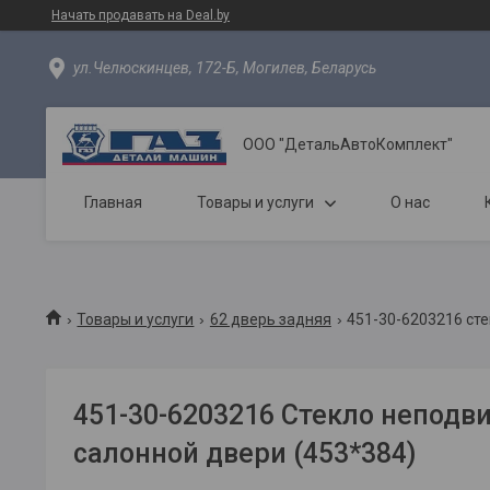
Начать продавать на Deal.by
ул.Челюскинцев, 172-Б, Могилев, Беларусь
ООО "ДетальАвтоКомплект"
Главная
Товары и услуги
О нас
Товары и услуги
62 дверь задняя
451-30-6203216 сте
451-30-6203216 Стекло неподв
салонной двери (453*384)