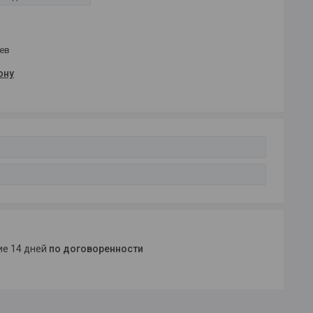
цев
ону
ние 14 дней
по договоренности