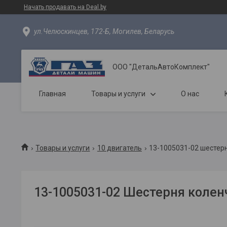
Начать продавать на Deal.by
ул.Челюскинцев, 172-Б, Могилев, Беларусь
ООО "ДетальАвтоКомплект"
Главная
Товары и услуги
О нас
Товары и услуги
10 двигатель
13-1005031-02 шестерн
13-1005031-02 Шестерня колен