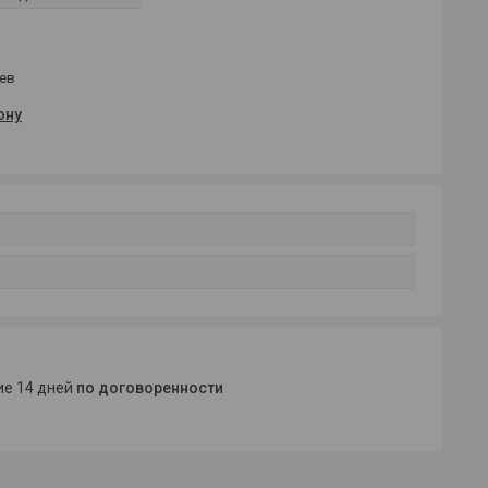
цев
ону
ние 14 дней
по договоренности