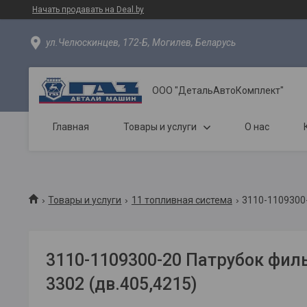
Начать продавать на Deal.by
ул.Челюскинцев, 172-Б, Могилев, Беларусь
ООО "ДетальАвтоКомплект"
Главная
Товары и услуги
О нас
Товары и услуги
11 топливная система
3110-1109300-
3110-1109300-20 Патрубок фил
3302 (дв.405,4215)