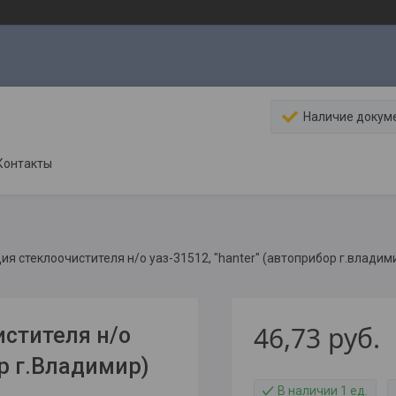
Наличие докум
Контакты
ия стеклоочистителя н/о уаз-31512, "hanter" (автоприбор г.владим
46,73
руб.
истителя н/о
ор г.Владимир)
В наличии 1 ед.