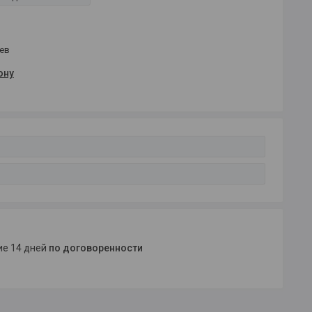
цев
ону
ние 14 дней
по договоренности