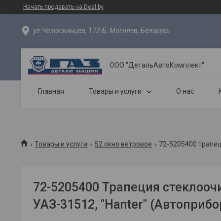
Начать продавать на Deal.by
ул.Челюскинцев, 172-Б, Могилев, Беларусь
ООО "ДетальАвтоКомплект"
Главная
Товары и услуги
О нас
Товары и услуги
52 окно ветровое
72-5205400 трапец
72-5205400 Трапеция стеклооч
УАЗ-31512, "Hanter" (Автоприб