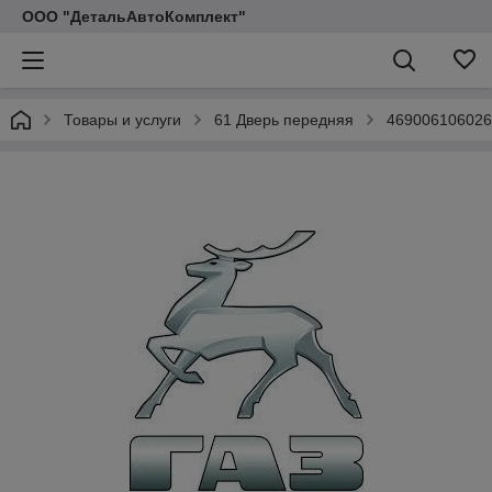
ООО "ДетальАвтоКомплект"
Товары и услуги
61 Дверь передняя
4690061060260