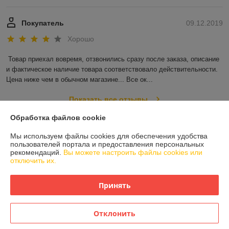
Покупатель
09.12.2019
Хорошо
Товар приехал вовремя, отзвонились сразу после заказа, описание 
и фактическое наличие товара соответствовало действительности. 
Цена ниже чем в обычном магазине... Все ок...
Показать все отзывы
Обработка файлов cookie
О нас
Мы используем файлы cookies для обеспечения удобства
пользователей портала и предоставления персональных
рекомендаций.
Вы можете настроить файлы cookies или
Контакты
отключить их.
Доставка и оплата
Принять
График работы
Отклонить