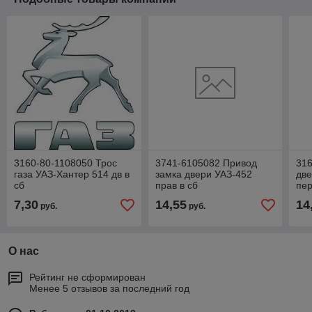
3160-80-1108050 Трос
3741-6105082 Привод
316
газа УАЗ-Хантер 514 дв в
замка двери УАЗ-452
две
сб
прав в сб
пер
пл
7,30
14,55
14
руб.
руб.
кр
О нас
Рейтинг не сформирован
Менее 5 отзывов за последний год