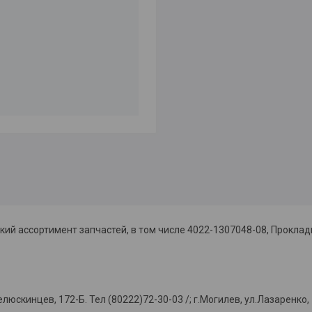
й ассортимент запчастей, в том числе 4022-1307048-08, Проклад
нцев, 172-Б. Тел (80222)72-30-03 /; г.Могилев, ул.Лазаренко, 75