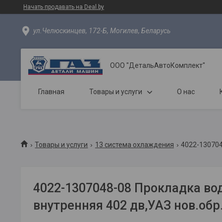
Начать продавать на Deal.by
ул.Челюскинцев, 172-Б, Могилев, Беларусь
ООО "ДетальАвтоКомплект"
Главная
Товары и услуги
О нас
Товары и услуги
13 система охлаждения
4022-130704
4022-1307048-08 Прокладка во
внутренняя 402 дв,УАЗ нов.обр