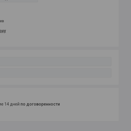
цев
ону
ние 14 дней
по договоренности