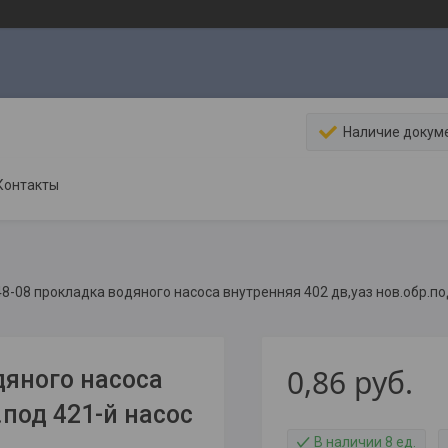
Наличие докум
Контакты
8-08 прокладка водяного насоса внутренняя 402 дв,уаз нов.обр.по
0,86
руб.
дяного насоса
.под 421-й насос
В наличии 8 ед.