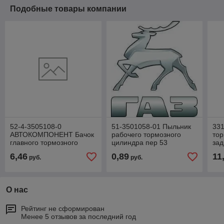
Подобные товары компании
52-4-3505108-0
51-3501058-01 Пыльник
33
АВТОКОМПОНЕНТ Бачок
рабочего тормозного
тор
главного тормозного
цилиндра пер 53
зад
цилиндра
6,46
0,89
11
руб.
руб.
Г-3302,3307,3309,33104
(Автокомпонен
О нас
Рейтинг не сформирован
Менее 5 отзывов за последний год