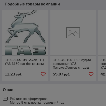
Подобные товары компании
3160-3505108 Бачок ГТЦ
3160-40-1601180 Муфта
31
УАЗ-3160 н/о без крышки
сцепления УАЗ-
сц
Патриот,Хантер с подш
УАЗ
(520110) тон п/вал леп
вил
11,23
55,07
42
руб.
руб.
корз вилка с/о
5-с
О нас
Рейтинг не сформирован
Менее 5 отзывов за последний год